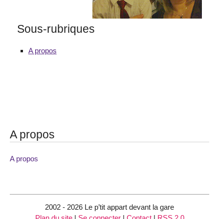
Sous-rubriques
A propos
A propos
A propos
2002 - 2026 Le p’tit appart devant la gare
Plan du site
|
Se connecter
|
Contact
|
RSS 2.0