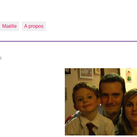
Maëlle
A propos
l