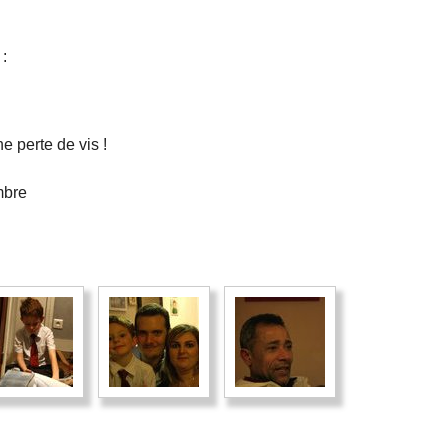
 :
e perte de vis !
mbre