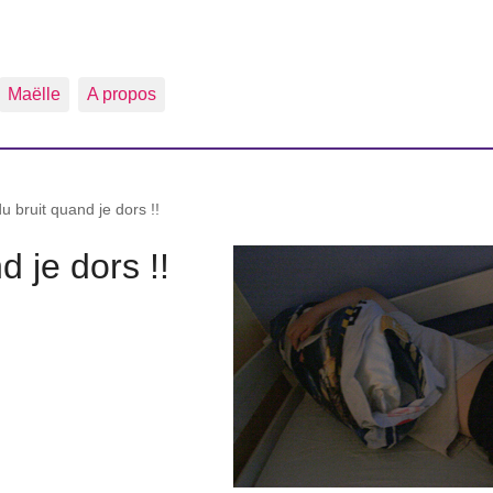
Maëlle
A propos
du bruit quand je dors !!
d je dors !!